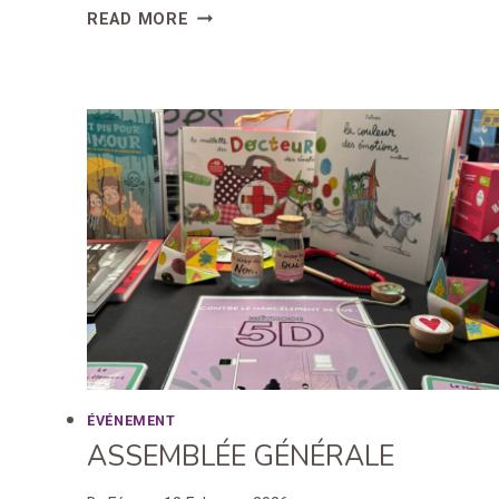
VOIX
READ MORE
DE
FÉES
AU
27ÈME
CROSS
DE
L’EPIDE
ÉVÉNEMENT
ASSEMBLÉE GÉNÉRALE