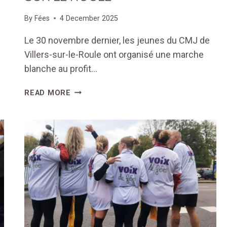
By
Fées
4 December 2025
Le 30 novembre dernier, les jeunes du CMJ de
Villers-sur-le-Roule ont organisé une marche
blanche au profit…
MARCHE
READ MORE
BLANCHE
À
VILLERS
SUR
LE
ROULE