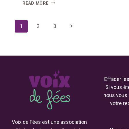
PORTES
READ MORE
OUVERTES
DE
PAGE
L’ÉCOLE
Next
1
2
3
DE
NAVIGATION
POLICE
Page
DE
OISSEL
Effacer le
Si vous êt
nous vous 
votre re
Voix de Fées est une association