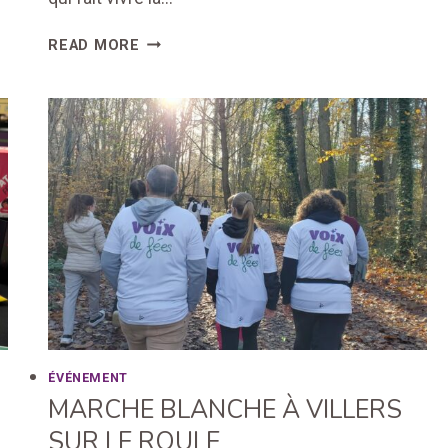
VOIX
READ MORE
DE
FÉES
AUX
10
ANS
DE
POÉSIA
ÉVÉNEMENT
MARCHE BLANCHE À VILLERS
SUR LE ROULE