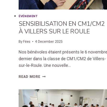
ÉVÉNEMENT
SENSIBILISATION EN CM1/CM2
À VILLERS SUR LE ROULE
By
Fées
4 December 2025
Nos bénévoles étaient présents le 6 novembr
dernier dans la classe de CM1/CM2 de Villers-
sur-le-Roule. Une nouvelle…
SENSIBILISATION
READ MORE
EN
CM1/CM2
À
VILLERS
SUR